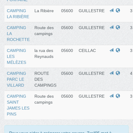
CAMPING
La Ribière
05600
GUILLESTRE
3
LA RIBIÈRE
CAMPING
Route des
05600
GUILLESTRE
3
LA
campings
ROCHETTE
CAMPING
la rua des
05600
CEILLAC
3
LES
Reynauds
MÉLÈZES
CAMPING
ROUTE
05600
GUILLESTRE
4
PARC LE
DES
VILLARD
CAMPINGS
CAMPING
Route des
05600
GUILLESTRE
3
SAINT
campings
JAMES LES
PINS
Pour vous aider à préparer votre course, Trail05 met à