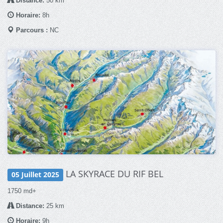
Distance:
50 km
Horaire:
8h
Parcours :
NC
LA SKYRACE DU RIF BEL
05 Juillet 2025
1750 md+
Distance:
25 km
Horaire:
9h