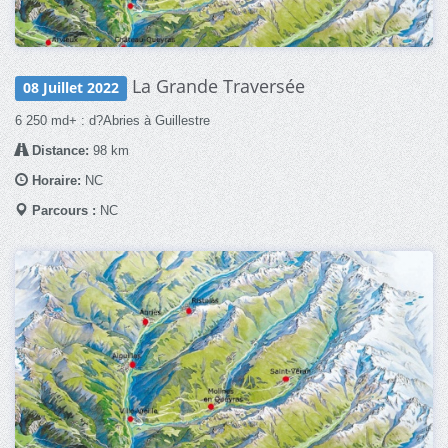
La Grande Traversée
08 Juillet 2022
6 250 md+ : d?Abries à Guillestre
Distance:
98 km
Horaire:
NC
Parcours :
NC