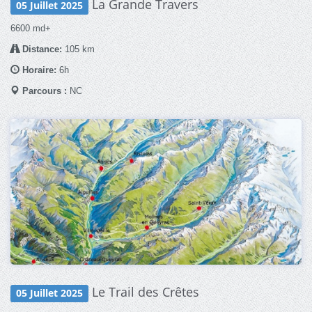
La Grande Travers
05 Juillet 2025
6600 md+
Distance:
105 km
Horaire:
6h
Parcours :
NC
Le Trail des Crêtes
05 Juillet 2025