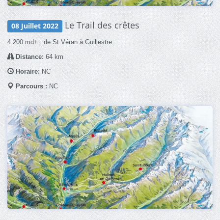
Le Trail des crêtes
08 Juillet 2022
4 200 md+ : de St Véran à Guillestre
Distance:
64 km
Horaire:
NC
Parcours :
NC