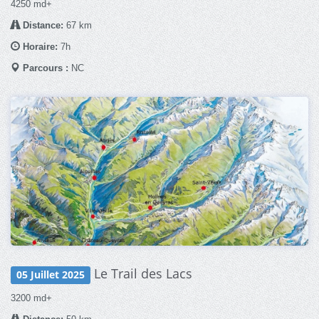
4250 md+
Distance:
67 km
Horaire:
7h
Parcours :
NC
Le Trail des Lacs
05 Juillet 2025
3200 md+