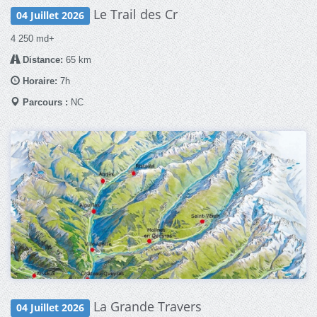
Le Trail des Cr
04 Juillet 2026
4 250 md+
Distance:
65 km
Horaire:
7h
Parcours :
NC
La Grande Travers
04 Juillet 2026