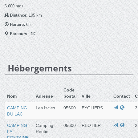
6 600 md+
Distance:
105 km
Horaire:
6h
Parcours :
NC
Hébergements
Code
Nom
Adresse
postal
Ville
Contact
C
CAMPING
Les Iscles
05600
EYGLIERS
3
DU LAC
CAMPING
Camping
05600
RÉOTIER
2
LA
Réotier
FONTAINE