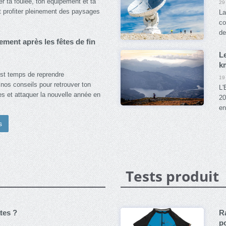
 ta foulée, ton équipement et ta
29
et profiter pleinement des paysages
La
co
de
ment après les fêtes de fin
L
k
 est temps de reprendre
19
nos conseils pour retrouver ton
L
es et attaquer la nouvelle année en
20
en
s
Tests produit
tes ?
R
po