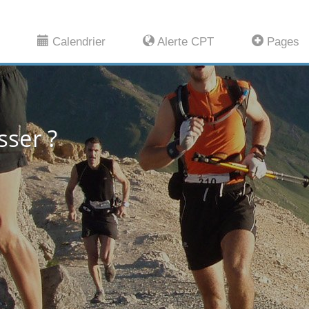
Calendrier
Alerte CPT
Pages
e bien-être ?
conseillère Mieux-être