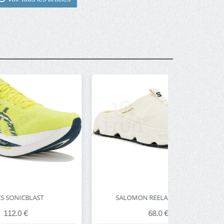
SALOMON REELAX SLIDE 6.0
ON-
68.0 €