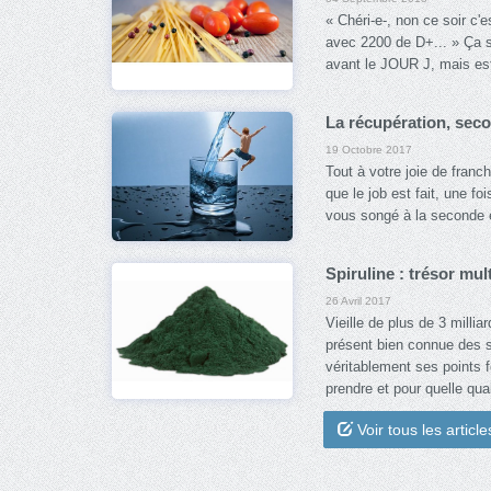
« Chéri-e-, non ce soir c'
avec 2200 de D+... » Ça s
avant le JOUR J, mais est-
La récupération, sec
19 Octobre 2017
Tout à votre joie de franch
que le job est fait, une f
vous songé à la seconde 
Spiruline : trésor mul
26 Avril 2017
Vieille de plus de 3 millia
présent bien connue des s
véritablement ses points f
prendre et pour quelle qual
Voir tous les article