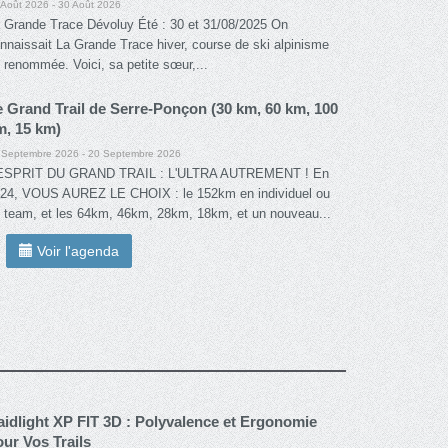
 Août 2026 - 30 Août 2026
 Grande Trace Dévoluy Été : 30 et 31/08/2025 On
nnaissait La Grande Trace hiver, course de ski alpinisme
 renommée. Voici, sa petite sœur,...
e Grand Trail de Serre-Ponçon (30 km, 60 km, 100
m, 15 km)
 Septembre 2026 - 20 Septembre 2026
'ESPRIT DU GRAND TRAIL : L'ULTRA AUTREMENT ! En
24, VOUS AUREZ LE CHOIX : le 152km en individuel ou
 team, et les 64km, 46km, 28km, 18km, et un nouveau...
Voir l'agenda
aidlight XP FIT 3D : Polyvalence et Ergonomie
ur Vos Trails