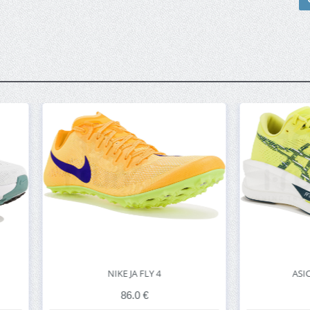
NIKE JA FLY 4
ASICS SONICBLAST
86.0 €
112.0 €