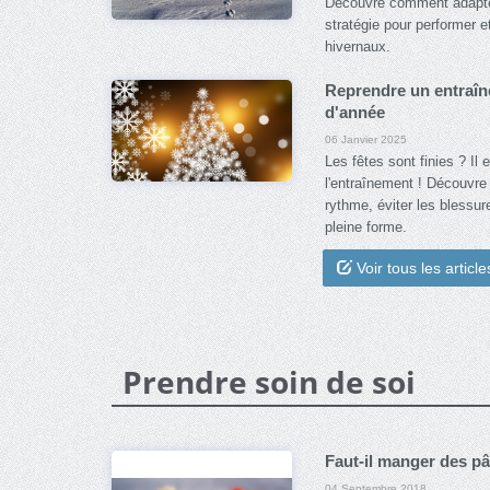
Découvre comment adapter
stratégie pour performer 
hivernaux.
Reprendre un entraîne
d'année
06 Janvier 2025
Les fêtes sont finies ? Il
l'entraînement ! Découvre 
rythme, éviter les blessur
pleine forme.
Voir tous les article
Prendre soin de soi
Faut-il manger des pâ
04 Septembre 2018