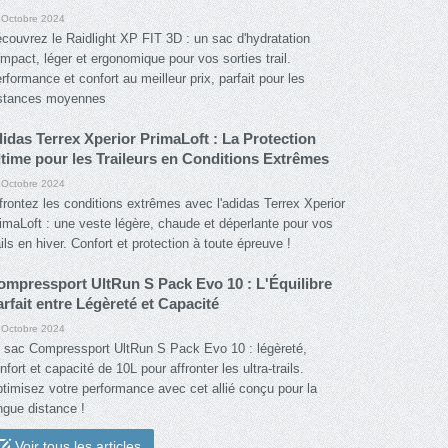
 Octobre 2024
couvrez le Raidlight XP FIT 3D : un sac d'hydratation
mpact, léger et ergonomique pour vos sorties trail.
rformance et confort au meilleur prix, parfait pour les
stances moyennes
didas Terrex Xperior PrimaLoft : La Protection
ltime pour les Traileurs en Conditions Extrêmes
 Octobre 2024
frontez les conditions extrêmes avec l'adidas Terrex Xperior
imaLoft : une veste légère, chaude et déperlante pour vos
ails en hiver. Confort et protection à toute épreuve !
ompressport UltRun S Pack Evo 10 : L'Équilibre
rfait entre Légèreté et Capacité
 Octobre 2024
 sac Compressport UltRun S Pack Evo 10 : légèreté,
nfort et capacité de 10L pour affronter les ultra-trails.
timisez votre performance avec cet allié conçu pour la
ngue distance !
Voir tous les articles