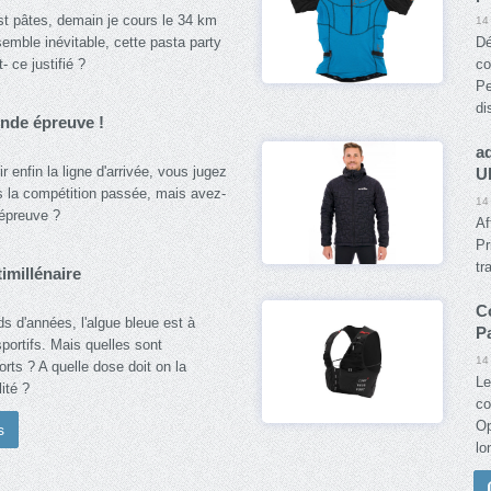
est pâtes, demain je cours le 34 km
14
emble inévitable, cette pasta party
Dé
 ce justifié ?
co
Pe
di
onde épreuve !
a
ir enfin la ligne d'arrivée, vous jugez
U
ois la compétition passée, mais avez-
14
épreuve ?
Af
Pr
tr
timillénaire
C
rds d'années, l'algue bleue est à
Pa
portifs. Mais quelles sont
14
orts ? A quelle dose doit on la
Le
ité ?
co
Op
s
lo