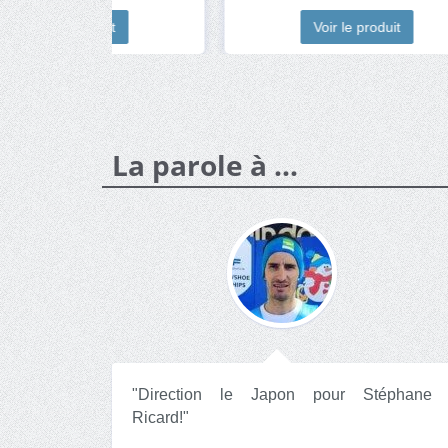
t
Voir le produit
La parole à ...
"Direction le Japon pour Stéphane
Ricard!"