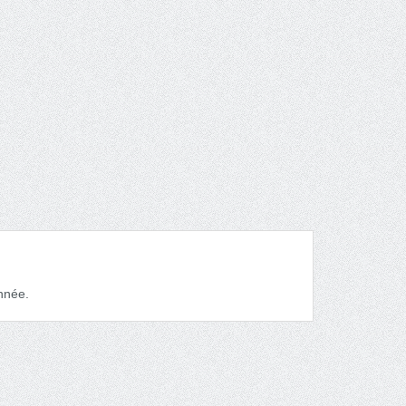
nnée.