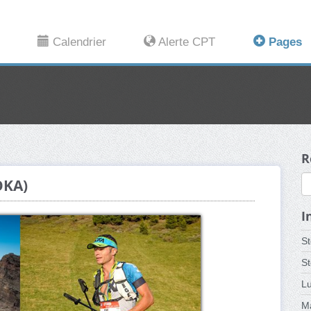
Calendrier
Alerte CPT
Pages
R
OKA)
I
St
St
L
Ma