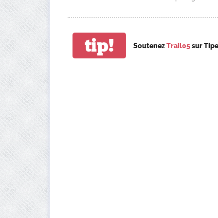
tip!
Soutenez
Trail05
sur Tip