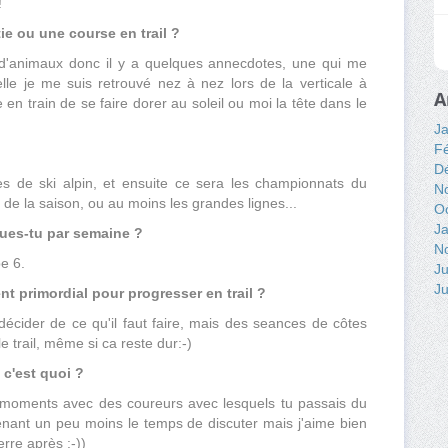
!
ie ou une course en trail ?
u d'animaux donc il y a quelques annecdotes, une qui me
elle je me suis retrouvé nez à nez lors de la verticale à
A
le en train de se faire dorer au soleil ou moi la tête dans le
Ja
Fé
D
es de ski alpin, et ensuite ce sera les championnats du
N
 de la saison, ou au moins les grandes lignes...
O
Ja
ues-tu par semaine ?
N
e 6.
Ju
Ju
nt primordial pour progresser en trail ?
écider de ce qu'il faut faire, mais des seances de côtes
 trail, même si ca reste dur:-)
» c'est quoi ?
s moments avec des coureurs avec lesquels tu passais du
enant un peu moins le temps de discuter mais j'aime bien
erre après :-))