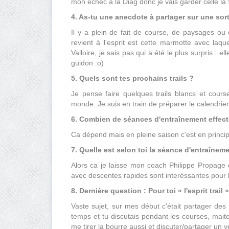
mon échec à la Diag donc je vais garder celle là 
4. As-tu une anecdote à partager sur une sort
Il y a plein de fait de course, de paysages o
revient à l'esprit est cette marmotte avec laqu
Valloire, je sais pas qui a été le plus surpris : el
guidon :o)
5. Quels sont tes prochains trails ?
Je pense faire quelques trails blancs et cours
monde. Je suis en train de préparer le calendrier
6. Combien de séances d'entraînement effect
Ca dépend mais en pleine saison c'est en princip
7. Quelle est selon toi la séance d'entraîneme
Alors ca je laisse mon coach Philippe Propage d
avec descentes rapides sont interéssantes pour le
8. Dernière question : Pour toi « l'esprit trail 
Vaste sujet, sur mes début c'était partager de
temps et tu discutais pendant les courses, mait
me tirer la bourre aussi et discuter/partager un v