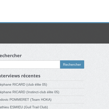
echercher
Rechercher
nterviews récentes
éphane RICARD (club élite 05)
éphane RICARD (Instinct-club élite 05)
udovic POMMERET (Team HOKA)
thieu ESMIEU (Guil Trail Club)