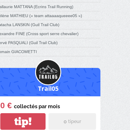
llaurie MATTANA (Ecrins Trail Running)
élène MATHIEU (« team attaaaaqueeee05 »)
tacha LANSKIN (Guil Trail Club)
exandre FINE (Cross sport serre chevalier)
rvé PASQUALI (Guil Trail Club)
omain GIACOMETTI
Trail05
0 €
collectés par
mois
tip!
0
tipeur