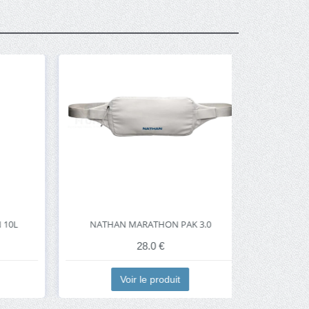
0L
NATHAN MARATHON PAK 3.0
SCOT
28.0 €
Voir le produit