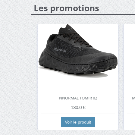
Les promotions
UNRISE
NNORMAL TOMIR 02
MER
130.0 €
t
Voir le produit